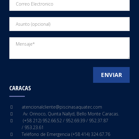
CARACAS
atencionalcliente@
piscinasaquatec.com
Av. Orinoco, Quinta Nallyd, Bello Monte Caracas.
(+58 212) 952.66.52 / 952.69.39 / 952.37.87
/ 953.23.61
Teléfono de Emergencia (+58 414) 324.67.76