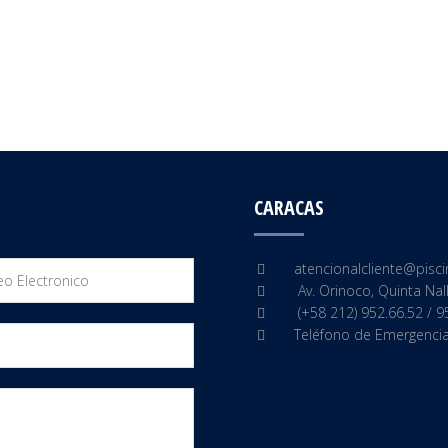
CARACAS
atencionalcliente@
pisc
Av. Orinoco, Quinta Nal
(+58 212) 952.66.52 / 9
Teléfono de Emergencia