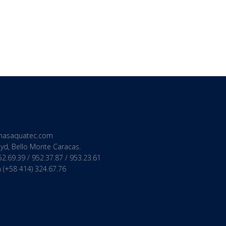
inasaquatec.com
lyd, Bello Monte Caracas.
52.69.39 / 952.37.87 / 953.23.61
 (+58 414) 324.67.76